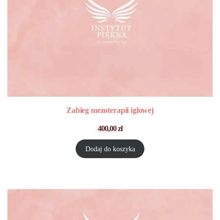
Zabieg mezoterapii igłowej
400,00
zł
Dodaj do koszyka