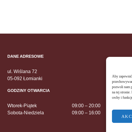
DANE ADRESOWE
ul. Wiślana 72
Aby zapewnić j
05-092 Łomianki
przechowywani
pozwoli nam p
GODZINY OTWARCIA
na tej stroni
cechy i funkcj
Wtorek-Piątek
09:00 – 20:00
Sobota-Niedziela
09:00 – 16:00
AKC