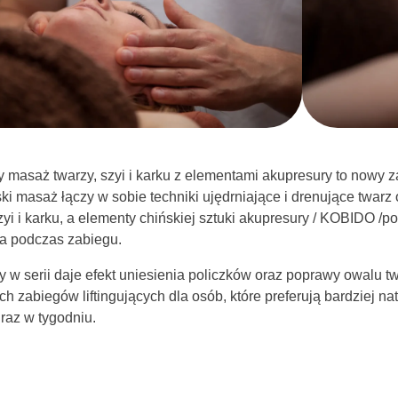
cy masaż twarzy, szyi i karku z elementami akupresury to nowy 
ki masaż łączy w sobie techniki ujędrniające i drenujące twarz 
zyi i karku, a elementy chińskiej sztuki akupresury / KOBIDO /p
a podczas zabiegu.
 w serii daje efekt uniesienia policzków oraz poprawy owalu twa
h zabiegów liftingujących dla osób, które preferują bardziej n
raz w tygodniu.