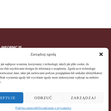
INFORMCJE
Zarządzaj zgodą
Regulamin SPA
ak najlepsze wrażenia, korzystamy z technologii, takich jak pliki cookie, do
Regulamin świadczenia usług drogą elektroniczną
a i/lub uzyskiwania dostępu do informacji o urządzeniu. Zgoda na te technologie
rzetwarzać dane, takie jak zachowanie podczas przeglądania lub unikalne identyfikatory
Polityka prywatności
e. Brak wyrażenia zgody lub wycofanie zgody może niekorzystnie wpłynąć na niektóre
e.
EPTUJE
ODRZUĆ
ZARZĄDZAJ
Polityka ciasteczek
Oświadczenie o prywatności