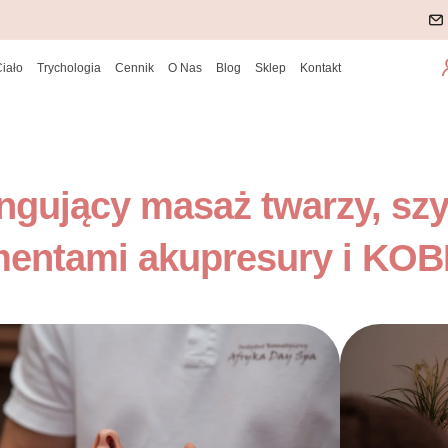
Ciało
Trychologia
Cennik
O Nas
Blog
Sklep
Kontakt
ingujący masaż twarzy, szyi
mentami akupresury i KO