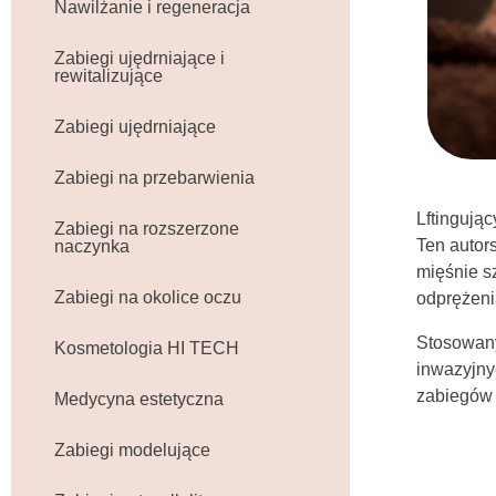
Nawilżanie i regeneracja
Zabiegi ujędrniające i
rewitalizujące
Zabiegi ujędrniające
Zabiegi na przebarwienia
Lftingują
Zabiegi na rozszerzone
Ten autors
naczynka
mięśnie s
Zabiegi na okolice oczu
odprężeni
Stosowany
Kosmetologia HI TECH
inwazyjnyc
zabiegów 
Medycyna estetyczna
Zabiegi modelujące