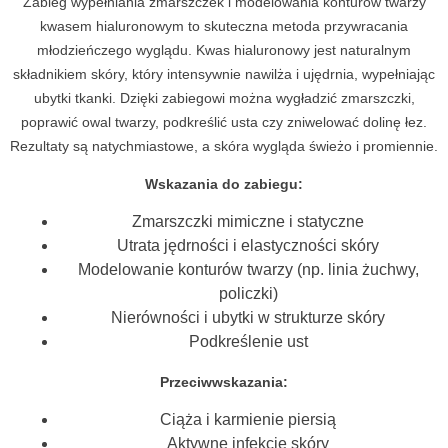
Zabieg wypełniania zmarszczek i modelowania konturów twarzy
kwasem hialuronowym to skuteczna metoda przywracania
młodzieńczego wyglądu. Kwas hialuronowy jest naturalnym
składnikiem skóry, który intensywnie nawilża i ujędrnia, wypełniając
ubytki tkanki. Dzięki zabiegowi można wygładzić zmarszczki,
poprawić owal twarzy, podkreślić usta czy zniwelować dolinę łez.
Rezultaty są natychmiastowe, a skóra wygląda świeżo i promiennie.
Wskazania do zabiegu:
Zmarszczki mimiczne i statyczne
Utrata jędrności i elastyczności skóry
Modelowanie konturów twarzy (np. linia żuchwy,
policzki)
Nierówności i ubytki w strukturze skóry
Podkreślenie ust
Przeciwwskazania:
Ciąża i karmienie piersią
Aktywne infekcje skóry