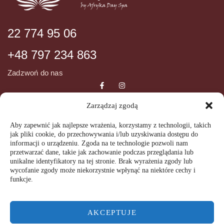
22 774 95 06
+48 797 234 863
Zadzwoń do nas
Zarządzaj zgodą
DANE ADRESOWE
INFORMCJE
Aby zapewnić jak najlepsze wrażenia, korzystamy z technologii, takich
jak pliki cookie, do przechowywania i/lub uzyskiwania dostępu do
ul. Wiślana 72
Regulamin SPA
informacji o urządzeniu. Zgoda na te technologie pozwoli nam
05-092 Łomianki
przetwarzać dane, takie jak zachowanie podczas przeglądania lub
Regulamin świadczenia usług
unikalne identyfikatory na tej stronie. Brak wyrażenia zgody lub
GODZINY OTWARCIA
wycofanie zgody może niekorzystnie wpłynąć na niektóre cechy i
drogą elektroniczną
funkcje.
Polityka prywatności
Wtorek-Piątek
09:00 – 20:00
AKCEPTUJE
Sobota-