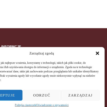
INFORMCJE
Zarządzaj zgodą
Regulamin SPA
ak najlepsze wrażenia, korzystamy z technologii, takich jak pliki cookie, do
Regulamin świadczenia usług drogą elektroniczną
a i/lub uzyskiwania dostępu do informacji o urządzeniu. Zgoda na te technologie
rzetwarzać dane, takie jak zachowanie podczas przeglądania lub unikalne identyfikatory
Polityka prywatności
e. Brak wyrażenia zgody lub wycofanie zgody może niekorzystnie wpłynąć na niektóre
e.
EPTUJE
ODRZUĆ
ZARZĄDZAJ
Polityka ciasteczek
Oświadczenie o prywatności