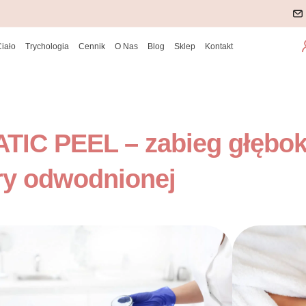
Ciało
Trychologia
Cennik
O Nas
Blog
Sklep
Kontakt
ATIC PEEL – zabieg głębok
ry odwodnionej