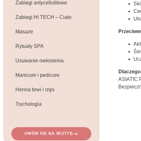
Zabiegi antycellulitowe
Skó
Cer
Zabiegi HI TECH – Ciało
Utr
Przeciww
Masaże
Akt
Rytuały SPA
Świ
Ucz
Usuwanie owłosienia
Dlaczego
Manicure i pedicure
ASIATIC PE
Bezpieczn
Henna brwi i rzęs
Trychologia
UMÓW SIĘ NA WIZYTĘ