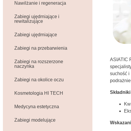
Nawilżanie i regeneracja
Zabiegi ujędrniające i
rewitalizujące
Zabiegi ujędrniające
Zabiegi na przebarwienia
ASIATIC P
Zabiegi na rozszerzone
naczynka
specjalis
suchość i
Zabiegi na okolice oczu
podrażnie
Składniki
Kosmetologia HI TECH
Kw
Medycyna estetyczna
Eks
Zabiegi modelujące
Wskazani