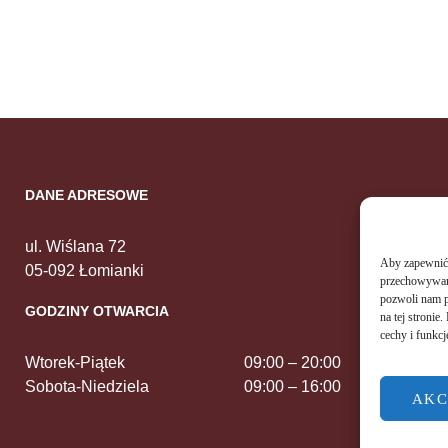
DANE ADRESOWE
ul. Wiślana 72
Aby zapewnić j
05-092 Łomianki
przechowywani
pozwoli nam p
GODZINY OTWARCIA
na tej stroni
cechy i funkcj
Wtorek-Piątek
09:00 – 20:00
Sobota-Niedziela
09:00 – 16:00
AKC