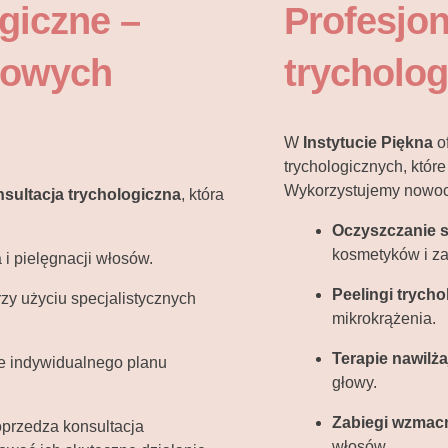
giczne –
Profesjon
rowych
trycholog
W
Instytucie Piękna
o
trychologicznych, któr
Wykorzystujemy nowocz
sultacja trychologiczna
, która
Oczyszczanie 
kosmetyków i z
 i pielęgnacji włosów.
Peelingi trych
zy użyciu specjalistycznych
mikrokrążenia.
Terapie nawilża
ie indywidualnego planu
głowy.
Zabiegi wzmacn
przedza konsultacja
włosów.