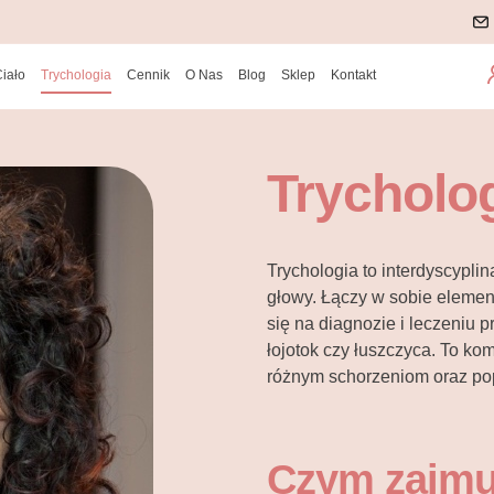
Ciało
Trychologia
Cennik
O Nas
Blog
Sklep
Kontakt
Trycholo
Trychologia to interdyscypli
głowy. Łączy w sobie element
się na diagnozie i leczeniu 
łojotok czy łuszczyca. To k
różnym schorzeniom oraz po
Czym zajmu