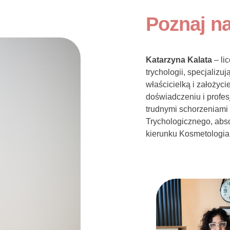
Poznaj na
Katarzyna Kalata
– li
trychologii, specjalizu
właścicielką i założyci
doświadczeniu i profe
trudnymi schorzeniami
Trychologicznego, abs
kierunku Kosmetologia