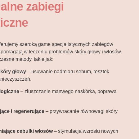
alne zabiegi
iczne
ferujemy szeroką gamę specjalistycznych zabiegów
e pomagają w leczeniu problemów skóry głowy i włosów.
esne metody, takie jak:
skóry głowy
– usuwanie nadmiaru sebum, resztek
anieczyszczeń.
ologiczne
– złuszczanie martwego naskórka, poprawa
jące i regenerujące
– przywracanie równowagi skóry
iające cebulki włosów
– stymulacja wzrostu nowych