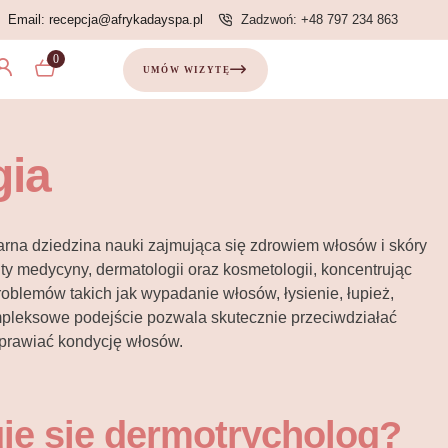
Email: recepcja@afrykadayspa.pl
Zadzwoń: +48 797 234 863
0
UMÓW WIZYTĘ
gia
narna dziedzina nauki zajmująca się zdrowiem włosów i skóry
y medycyny, dermatologii oraz kosmetologii, koncentrując
problemów takich jak wypadanie włosów, łysienie, łupież,
ompleksowe podejście pozwala skutecznie przeciwdziałać
prawiać kondycję włosów.
je się dermotrycholog?