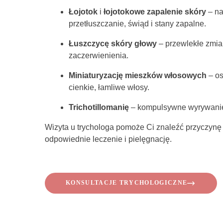
Łojotok
i
łojotokowe zapalenie skóry
– na
przetłuszczanie, świąd i stany zapalne.
Łuszczycę skóry głowy
– przewlekłe zmia
zaczerwienienia.
Miniaturyzację mieszków włosowych
– os
cienkie, łamliwe włosy.
Trichotillomanię
– kompulsywne wyrywani
Wizyta u trychologa pomoże Ci znaleźć przyczyn
odpowiednie leczenie i pielęgnację.
KONSULTACJE TRYCHOLOGICZNE