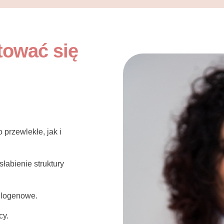
tować się
przewlekłe, jak i
słabienie struktury
elogenowe.
cy.