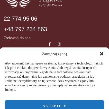
22 774 95 06
+48 797 234 863
Zadzwoń do nas
Zarządzaj zgodą
DANE ADRESOWE
INFORMCJE
Aby zapewnić jak najlepsze wrażenia, korzystamy z technologii, takich
jak pliki cookie, do przechowywania i/lub uzyskiwania dostępu do
ul. Wiślana 72
Regulamin SPA
informacji o urządzeniu. Zgoda na te technologie pozwoli nam
05-092 Łomianki
przetwarzać dane, takie jak zachowanie podczas przeglądania lub
Regulamin świadczenia usług
unikalne identyfikatory na tej stronie. Brak wyrażenia zgody lub
GODZINY OTWARCIA
wycofanie zgody może niekorzystnie wpłynąć na niektóre cechy i
drogą elektroniczną
funkcje.
Polityka prywatności
Wtorek-Piątek
09:00 – 20:00
AKCEPTUJE
Sobota-