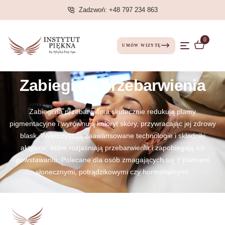
Zadzwoń: +48 797 234 863
0
UMÓW WIZYTĘ
Zabiegi na przebarwienia
Zabiegi na przebarwienia skutecznie redukują plamy
pigmentacyjne i wyrównują koloryt skóry, przywracając jej zdrowy
blask. Wykorzystują zaawansowane technologie i składniki
aktywne, które rozjaśniają przebarwienia i zapobiegają ich
powstawaniu. Polecane dla osób zmagających się z plamami
słonecznymi, potrądzikowymi czy hormonalnymi.