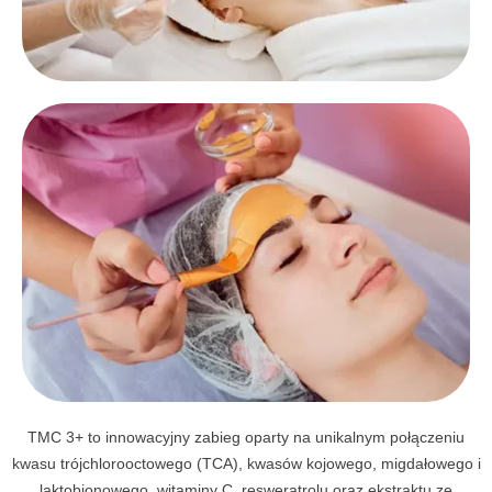
TMC 3+ to innowacyjny zabieg oparty na unikalnym połączeniu
kwasu trójchlorooctowego (TCA), kwasów kojowego, migdałowego i
laktobionowego, witaminy C, resweratrolu oraz ekstraktu ze