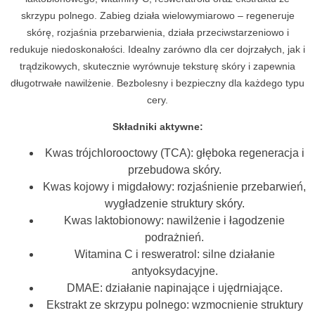
skrzypu polnego. Zabieg działa wielowymiarowo – regeneruje
skórę, rozjaśnia przebarwienia, działa przeciwstarzeniowo i
redukuje niedoskonałości. Idealny zarówno dla cer dojrzałych, jak i
trądzikowych, skutecznie wyrównuje teksturę skóry i zapewnia
długotrwałe nawilżenie. Bezbolesny i bezpieczny dla każdego typu
cery.
Składniki aktywne:
Kwas trójchlorooctowy (TCA): głęboka regeneracja i
przebudowa skóry.
Kwas kojowy i migdałowy: rozjaśnienie przebarwień,
wygładzenie struktury skóry.
Kwas laktobionowy: nawilżenie i łagodzenie
podrażnień.
Witamina C i resweratrol: silne działanie
antyoksydacyjne.
DMAE: działanie napinające i ujędrniające.
Ekstrakt ze skrzypu polnego: wzmocnienie struktury