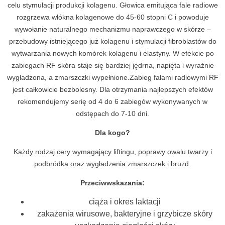
celu stymulacji produkcji kolagenu. Głowica emitująca fale radiowe
rozgrzewa włókna kolagenowe do 45-60 stopni C i powoduje
wywołanie naturalnego mechanizmu naprawczego w skórze –
przebudowy istniejącego już kolagenu i stymulacji fibroblastów do
wytwarzania nowych komórek kolagenu i elastyny. W efekcie po
zabiegach RF skóra staje się bardziej jędrna, napięta i wyraźnie
wygładzona, a zmarszczki wypełnione.Zabieg falami radiowymi RF
jest całkowicie bezbolesny. Dla otrzymania najlepszych efektów
rekomendujemy serię od 4 do 6 zabiegów wykonywanych w
odstępach do 7-10 dni.
Dla kogo?
Każdy rodzaj cery wymagający liftingu, poprawy owalu twarzy i
podbródka oraz wygładzenia zmarszczek i bruzd.
Przeciwwskazania:
ciąża i okres laktacji
zakażenia wirusowe, bakteryjne i grzybicze skóry