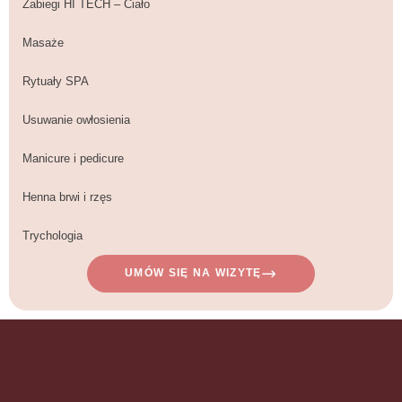
Zabiegi HI TECH – Ciało
Masaże
Rytuały SPA
Usuwanie owłosienia
Manicure i pedicure
Henna brwi i rzęs
Trychologia
UMÓW SIĘ NA WIZYTĘ