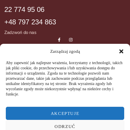
22 774 95 06
+48 797 234 863
Zadzwoń do nas
Zarządzaj zgodą
DANE ADRESOWE
INFORMCJE
Aby zapewnić jak najlepsze wrażenia, korzystamy z technologii, takich
jak pliki cookie, do przechowywania i/lub uzyskiwania dostępu do
ul. Wiślana 72
Regulamin SPA
informacji o urządzeniu. Zgoda na te technologie pozwoli nam
05-092 Łomianki
przetwarzać dane, takie jak zachowanie podczas przeglądania lub
Regulamin świadczenia usług
unikalne identyfikatory na tej stronie. Brak wyrażenia zgody lub
GODZINY OTWARCIA
wycofanie zgody może niekorzystnie wpłynąć na niektóre cechy i
drogą elektroniczną
funkcje.
Polityka prywatności
Wtorek-Piątek
09:00 – 20:00
AKCEPTUJE
Sobota-
Niedziela
ODRZUĆ