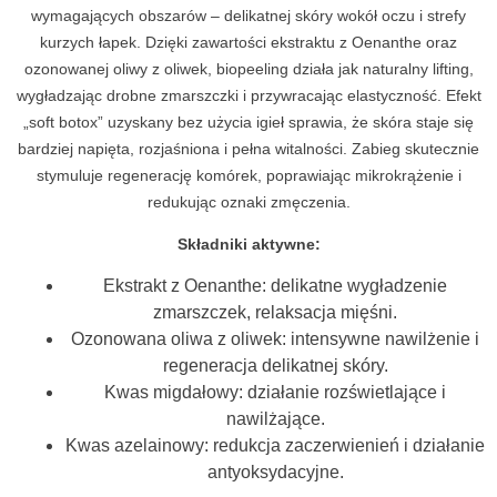
wymagających obszarów – delikatnej skóry wokół oczu i strefy
kurzych łapek. Dzięki zawartości ekstraktu z Oenanthe oraz
ozonowanej oliwy z oliwek, biopeeling działa jak naturalny lifting,
wygładzając drobne zmarszczki i przywracając elastyczność. Efekt
„soft botox” uzyskany bez użycia igieł sprawia, że skóra staje się
bardziej napięta, rozjaśniona i pełna witalności. Zabieg skutecznie
stymuluje regenerację komórek, poprawiając mikrokrążenie i
redukując oznaki zmęczenia.
Składniki aktywne:
Ekstrakt z Oenanthe: delikatne wygładzenie
zmarszczek, relaksacja mięśni.
Ozonowana oliwa z oliwek: intensywne nawilżenie i
regeneracja delikatnej skóry.
Kwas migdałowy: działanie rozświetlające i
nawilżające.
Kwas azelainowy: redukcja zaczerwienień i działanie
antyoksydacyjne.