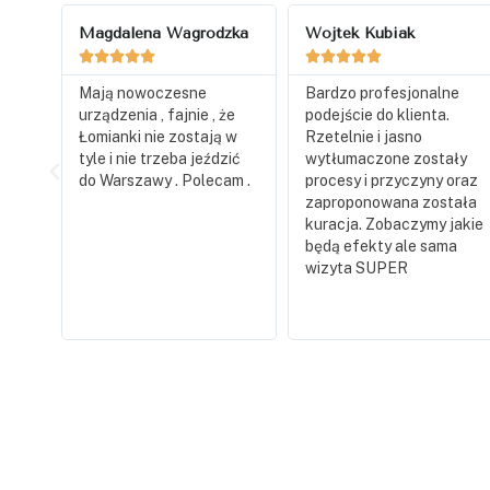
zka
Wojtek Kubiak
Anna










Bardzo profesjonalne
Bardzo miły i pomocny
że
podejście do klienta.
personel, świetny
 w
Rzetelnie i jasno
masażysta, ale nieco za
zić
wytłumaczone zostały
chłodno w gabinecie
am .
procesy i przyczyny oraz
podczas masażu.
zaproponowana została
kuracja. Zobaczymy jakie
będą efekty ale sama
wizyta SUPER