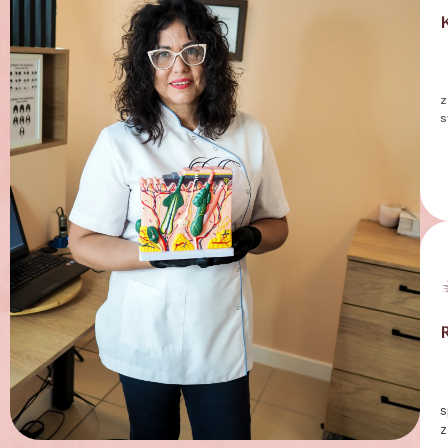
z
s
s
z