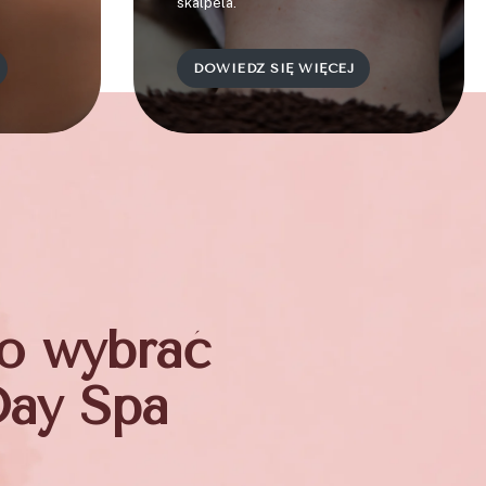
skalpela.
DOWIEDZ SIĘ WIĘCEJ
to wybrać
Day Spa