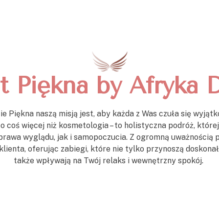
Emai
Oferta
Twarz
Ciało
Trychologia
Cennik
O Nas
Blog
Sklep
ut Piękna by Afryka 
ie Piękna naszą misją jest, aby każda z Was czuła się wyjąt
o coś więcej niż kosmetologia – to holistyczna podróż, które
rawa wyglądu, jak i samopoczucia. Z ogromną uważnością
lienta, oferując zabiegi, które nie tylko przynoszą doskonał
także wpływają na Twój relaks i wewnętrzny spokój.