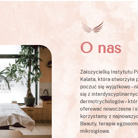
O nas
Założycielką Instytutu 
Kalata, która stworzyła 
poczuć się wyjątkowo – n
się z interdyscyplinarny
dermotrychologów – którz
oferować nowoczesne i s
korzystamy z najnowszyc
Beauty, terapie egzosoma
mikroigłowa.