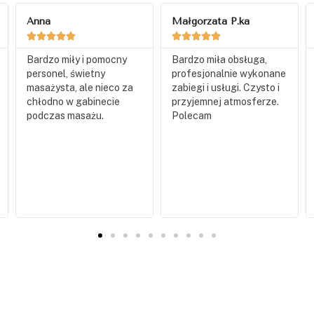
Małgorzata P.ka
Paulina Kulma










Bardzo miła obsługa,
Polecam masaż u Pana
profesjonalnie wykonane
Marcina
cudowna
zabiegi i usługi. Czysto i
chwila relaksu która
przyjemnej atmosferze.
mogła by trwać i trwać
Polecam
Najlepszy masaż na
jakim byłam