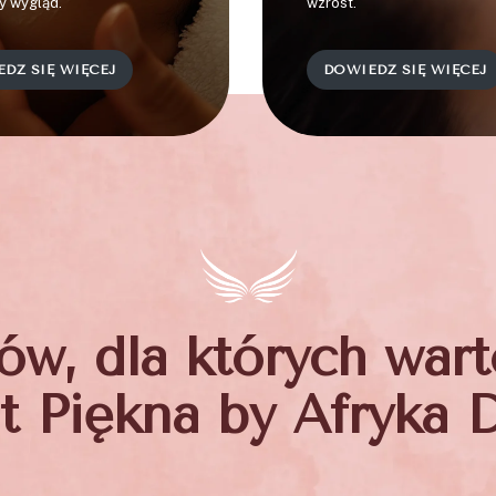
y wygląd.
wzrost.
DZ SIĘ WIĘCEJ
DOWIEDZ SIĘ WIĘCEJ
w, dla których war
ut Piękna by Afryka 