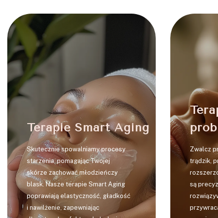
1
Tera
Terapie Smart Aging
prob
Skutecznie spowalniamy procesy
Zwalcz pr
starzenia, pomagając Twojej
trądzik, 
skórze zachować młodzieńczy
rozszerzo
blask. Nasze terapie Smart Aging
są precy
poprawiają elastyczność, gładkość
rozwiązy
i nawilżenie, zapewniając
przywrac