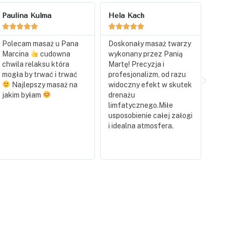
Hela Kach
Patrycja Kuba
Ewa












Doskonały masaż twarzy
Bardzo miła obsługa,
Korz
wykonany przez Panią
przyjemne wietrze,
salo
Martę! Precyzja i
przyjemna atmosferą,
pudr
profesjonalizm, od razu
brak kolejek wysoką
tlen
widoczny efekt w skutek
jakość usług
masa
drenażu
wyko
limfatycznego.Miłe
obsł
usposobienie całej załogi
prof
i idealna atmosfera.
przy
wrac