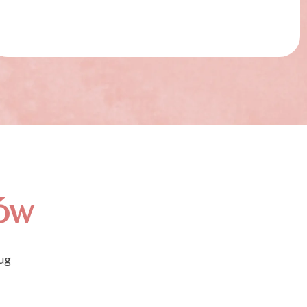
tów
ług