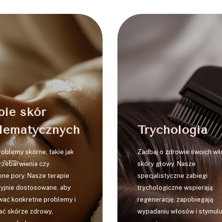
2
3
pie skór
lematycznych
Trychologia
oblemy skórne, takie jak
Zadbaj o zdrowie swoich wł
przebarwienia czy
skóry głowy. Nasze
ne pory. Nasze terapie
specjalistyczne zabiegi
zyjnie dostosowane, aby
trychologiczne wspierają
wać konkretne problemy i
regenerację, zapobiegają
ać skórze zdrowy,
wypadaniu włosów i stymuluj