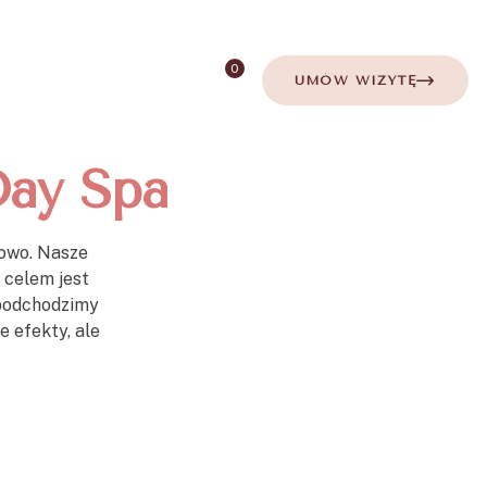
l: recepcja@afrykadayspa.pl
Zadzwoń: +48 797 234 863
0
Kontakt
UMÓW WIZYTĘ
Day Spa
kowo. Nasze
j celem jest
 podchodzimy
e efekty, ale