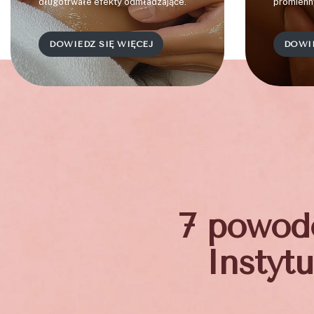
długotrwałe efekty odmładzające.
promienn
DOWIEDZ SIĘ WIĘCEJ
DOWIE
7 powodó
Instyt