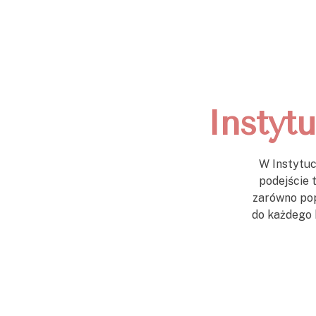
Instyt
W Instytuc
podejście t
zarówno pop
do każdego k