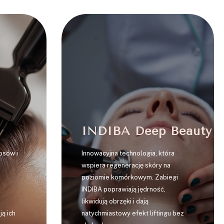
4
INDIBA Deep Beauty
osów i
Innowacyjna technologia, która
wspiera regenerację skóry na
poziomie komórkowym. Zabiegi
INDIBA poprawiają jędrność,
likwidują obrzęki i dają
ą ich
natychmiastowy efekt liftingu bez