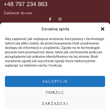
+48 797 234 863
Zadzwoń do nas
Zarządzaj zgodą
DANE ADRESOWE
INFORMCJE
Aby zapewnić jak najlepsze wrażenia, korzystamy z technologii,
takich jak pliki cookie, do przechowywania i/lub uzyskiwania
ul. Wiślana 72
Regulamin SPA
dostępu do informacji o urządzeniu. Zgoda na te technologie
05-092 Łomianki
pozwoli nam przetwarzać dane, takie jak zachowanie podczas
Regulamin świadczenia
przeglądania lub unikalne identyfikatory na tej stronie. Brak
GODZINY OTWARCIA
wyrażenia zgody lub wycofanie zgody może niekorzystnie
usług drogą elektroniczną
wpłynąć na niektóre cechy i funkcje.
Polityka prywatności
Wtorek-Piątek
09:00 – 20:00
AKCEPTUJE
Sobota-
Niedziela
ODRZUĆ
09:00 – 16:00
ZARZĄDZAJ