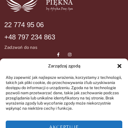
22 774 95 06
+48 797 234 863
Zadzwoń do nas
Zarządzaj zgodą
DANE ADRESOWE
INFORMCJE
Aby zapewnić jak najlepsze wrażenia, korzystamy z technologii,
takich jak pliki cookie, do przechowywania i/lub uzyskiwania
ul. Wiślana 72
Regulamin SPA
dostępu do informacji o urządzeniu. Zgoda na te technologie
05-092 Łomianki
pozwoli nam przetwarzać dane, takie jak zachowanie podczas
Regulamin świadczenia
przeglądania lub unikalne identyfikatory na tej stronie. Brak
GODZINY OTWARCIA
wyrażenia zgody lub wycofanie zgody może niekorzystnie
usług drogą elektroniczną
wpłynąć na niektóre cechy i funkcje.
Polityka prywatności
Wtorek-Piątek
09:00 – 20:00
AKCEPTUJE