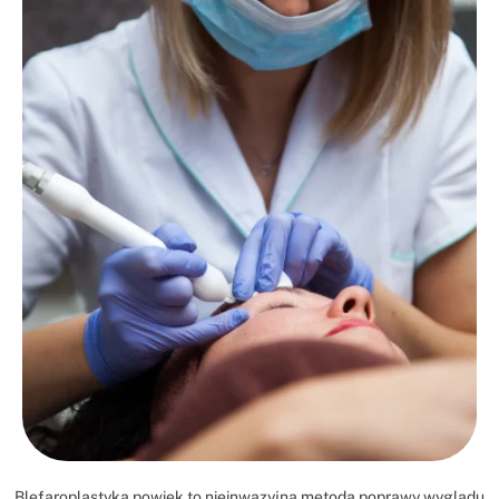
Blefaroplastyka powiek to nieinwazyjna metoda poprawy wyglądu