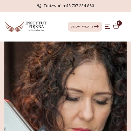
Zadzwoń: +48 797 234 863
0
UMÓW WIZYTĘ