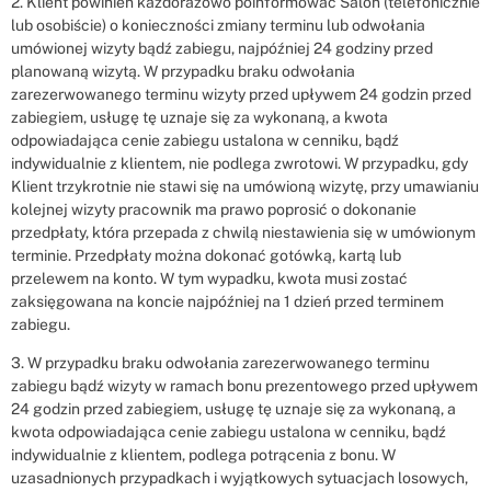
2. Klient powinien każdorazowo poinformować Salon (telefonicznie
lub osobiście) o konieczności zmiany terminu lub odwołania
umówionej wizyty bądź zabiegu, najpóźniej 24 godziny przed
planowaną wizytą. W przypadku braku odwołania
zarezerwowanego terminu wizyty przed upływem 24 godzin przed
zabiegiem, usługę tę uznaje się za wykonaną, a kwota
odpowiadająca cenie zabiegu ustalona w cenniku, bądź
indywidualnie z klientem, nie podlega zwrotowi. W przypadku, gdy
Klient trzykrotnie nie stawi się na umówioną wizytę, przy umawianiu
kolejnej wizyty pracownik ma prawo poprosić o dokonanie
przedpłaty, która przepada z chwilą niestawienia się w umówionym
terminie. Przedpłaty można dokonać gotówką, kartą lub
przelewem na konto. W tym wypadku, kwota musi zostać
zaksięgowana na koncie najpóźniej na 1 dzień przed terminem
zabiegu.
3. W przypadku braku odwołania zarezerwowanego terminu
zabiegu bądź wizyty w ramach bonu prezentowego przed upływem
24 godzin przed zabiegiem, usługę tę uznaje się za wykonaną, a
kwota odpowiadająca cenie zabiegu ustalona w cenniku, bądź
indywidualnie z klientem, podlega potrącenia z bonu. W
uzasadnionych przypadkach i wyjątkowych sytuacjach losowych,