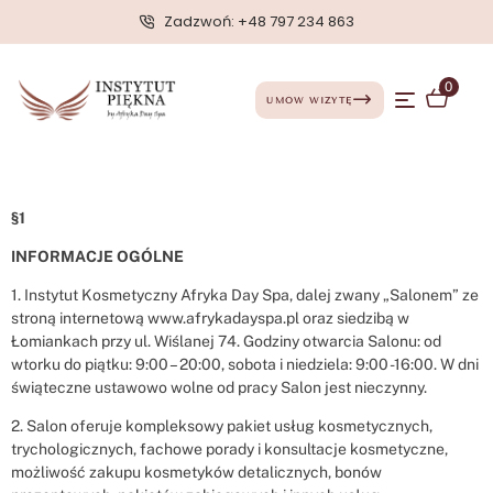
Zadzwoń: +48 797 234 863
Regulamin usług Afryka Day
0
UMÓW WIZYTĘ
Spa
§1
INFORMACJE OGÓLNE
1. Instytut Kosmetyczny Afryka Day Spa, dalej zwany „Salonem” ze
stroną internetową www.afrykadayspa.pl oraz siedzibą w
Łomiankach przy ul. Wiślanej 74. Godziny otwarcia Salonu: od
wtorku do piątku: 9:00 – 20:00, sobota i niedziela: 9:00 -16:00. W dni
świąteczne ustawowo wolne od pracy Salon jest nieczynny.
2. Salon oferuje kompleksowy pakiet usług kosmetycznych,
trychologicznych, fachowe porady i konsultacje kosmetyczne,
możliwość zakupu kosmetyków detalicznych, bonów