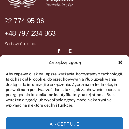
22 774 95 06
+48 797 234 863
Zadzwoń do nas
Zarządzaj zgodą
DANE ADRESOWE
INFORMCJE
Aby zapewnić jak najlepsze wrażenia, korzystamy z technologii,
takich jak pliki cookie, do przechowywania i/lub uzyskiwania
ul. Wiślana 72
Regulamin SPA
dostępu do informacji o urządzeniu. Zgoda na te technologie
05-092 Łomianki
pozwoli nam przetwarzać dane, takie jak zachowanie podczas
Regulamin świadczenia
przeglądania lub unikalne identyfikatory na tej stronie. Brak
GODZINY OTWARCIA
wyrażenia zgody lub wycofanie zgody może niekorzystnie
usług drogą elektroniczną
wpłynąć na niektóre cechy i funkcje.
Polityka prywatności
Wtorek-Piątek
09:00 – 20:00
AKCEPTUJE
Sobota-