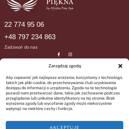
22 774 95 06
+48 797 234 863
Zadzwoń do nas
Zarządzaj zgodą
DANE ADRESOWE
INFORMCJE
Aby zapewnić jak najlepsze wrażenia, korzystamy z technologii,
takich jak pliki cookie, do przechowywania i/lub uzyskiwania
ul. Wiślana 72
Regulamin SPA
dostępu do informacji o urządzeniu. Zgoda na te technologie
05-092 Łomianki
pozwoli nam przetwarzać dane, takie jak zachowanie podczas
Regulamin świadczenia
przeglądania lub unikalne identyfikatory na tej stronie. Brak
GODZINY OTWARCIA
wyrażenia zgody lub wycofanie zgody może niekorzystnie
usług drogą elektroniczną
wpłynąć na niektóre cechy i funkcje.
Polityka prywatności
Wtorek-Piątek
09:00 – 20:00
AKCEPTUJE