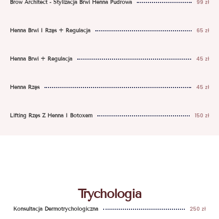
99 zł
Brow Architect - Stylizacja Brwi Henna Pudrowa
65 zł
Henna Brwi I Rzęs + Regulacja
45 zł
Henna Brwi + Regulacja
45 zł
Henna Rzęs
150 zł
Lifting Rzęs Z Henna I Botoxem
Trychologia
250 zł
Konsultacja Dermotrychologiczna