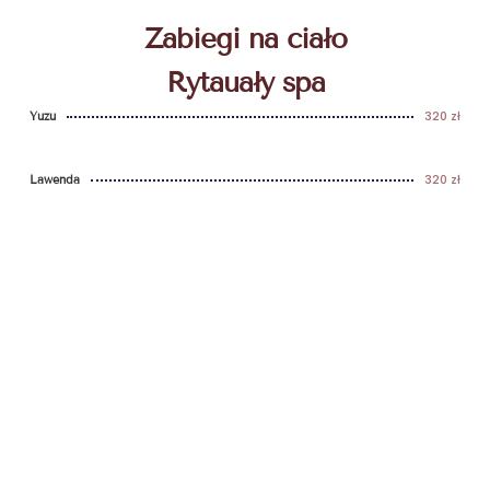
Zabiegi na ciało
Rytauały spa
320 zł
Yuzu
320 zł
Lawenda