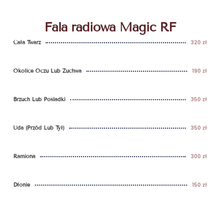
Fala radiowa Magic RF
320 zł
Cała Twarz
190 zł
Okolice Oczu Lub Żuchwa
350 zł
Brzuch Lub Pośladki
350 zł
Uda (przód Lub Tył)
300 zł
Ramiona
150 zł
Dłonie