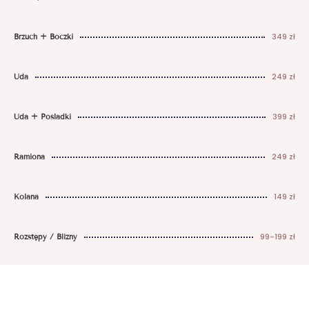
349 zł
Brzuch + Boczki
249 zł
Uda
399 zł
Uda + Pośladki
249 zł
Ramiona
149 zł
Kolana
99-199 zł
Rozstępy / Blizny