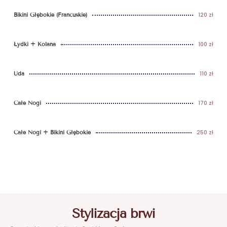
120 zł
Bikini Głębokie (francuskie)
100 zł
Łydki + Kolana
110 zł
Uda
170 zł
Całe Nogi
250 zł
Całe Nogi + Bikini Głębokie
Stylizacja brwi