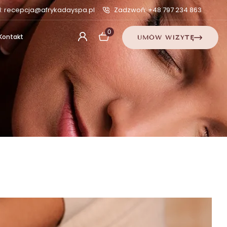
l: recepcja@afrykadayspa.pl
Zadzwoń: +48 797 234 863
0
Kontakt
UMÓW WIZYTĘ