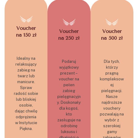
Voucher
Voucher
Voucher
na 150 zł
na 250 zł
na 500 zł
Idealny na
Podaruj
Dla tych,
relaksujący
wyjątkowy
którzy
zabieg na
prezent –
pragną
twarz lub
voucher na
kompleksow
manicure.
pełen
ej
Spraw
zabieg
pielęgnacji.
radość sobie
pielęgnacyjn
Nasze
lub bliskiej
y. Doskonały
najdroższe
osobie,
dla kogoś,
vouchery
dając chwilę
kto
pozwalają na
odprężenia
zasługuje na
wybór z
w Instytucie
odrobinę
szerokiej
Piękna.
luksusu i
gamy
dbałości o
zabiegów,