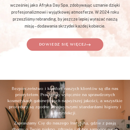
wcześniej jako Afryka Day Spa, zdobywając uznanie dzięki
profesjonalizmowi i wyjątkowej atmosferze. W 2024 roku
przeszliśmy rebranding, by jeszcze lepiej wyrażać naszą
misję – dodawania skrzydeł każdej kobiecie.
DOWIEDZ SIĘ WIĘCEJ
Bezpieczeństwo i komfort naszych klientów są dla nas
priorytetem. Pracujemy wyłącznie na sprawdzonych
kosmetykach gabinetowych najwyższej jakości, a wszystkie
procedury są zgodne z najwyższymi standardami higieny i
dezynfekcji.
Zapraszamy Cię do naszego Instytutu, gdzie z pasją
dbamy o Twoje piękno, zdrowie i dobre samopoczucie.