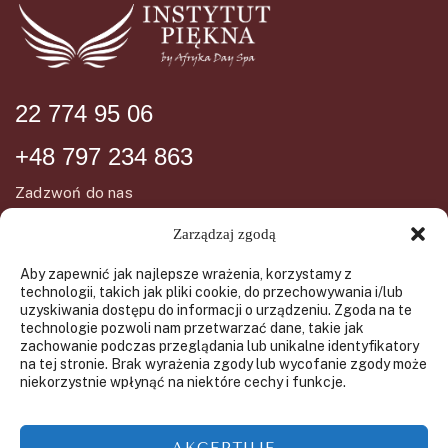
22 774 95 06
+48 797 234 863
Zadzwoń do nas
Zarządzaj zgodą
DANE ADRESOWE
INFORMCJE
Aby zapewnić jak najlepsze wrażenia, korzystamy z
technologii, takich jak pliki cookie, do przechowywania i/lub
uzyskiwania dostępu do informacji o urządzeniu. Zgoda na te
ul. Wiślana 72
technologie pozwoli nam przetwarzać dane, takie jak
Regulamin SPA
05-092 Łomianki
zachowanie podczas przeglądania lub unikalne identyfikatory
Regulamin świadczenia usług
na tej stronie. Brak wyrażenia zgody lub wycofanie zgody może
GODZINY OTWARCIA
niekorzystnie wpłynąć na niektóre cechy i funkcje.
drogą elektroniczną
Polityka prywatności
Wtorek-Piątek
AKCEPTUJE