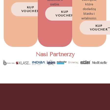
siebie.
które
KUP
dodadzą
VOUCHER
KUP
blasku i
VOUCHER
witalności.
KUP
VOUCHER
Nasi Partnerzy