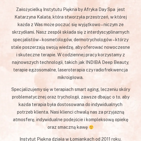
Założycielką Instytutu Piękna by Afryka Day Spa jest
Katarzyna Kalata, która stworzyła przestrzeń, w której
każda z Was może poczuć się wyjątkowo – niczym ze
skrzydłami. Nasz zespół składa się z interdyscyplinarnych
specjalistów – kosmetologów, dermotrychologów – którzy
stale poszerzają swoją wiedzę, aby oferować nowoczesne
i skuteczne terapie. W codziennej pracy korzystamy z
najnowszych technologii, takich jak INDIBA Deep Beauty,
terapie egzosomalne, laseroterapia czy radiofrekwencja
mikroigłowa.
Specjalizujemy się w terapiach smart aging, leczeniu skóry
problematycznej oraz trychologii, zawsze dbając o to, aby
każda terapia była dostosowana do indywidualnych
potrzeb klienta. Nasi klienci chwalą nas za przyjazną
atmosferę, indywidualne podejście i kompleksową opiekę
oraz smaczną kawę
Instytut Piękna działa w Łomiankach od 2011 roku,