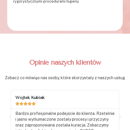
rygorystycznymi procedurami higieny.
Opinie naszych klientów
Zobacz co mówiąo nas osoby, które skorzystały z naszych usług
Wojtek Kubiak
A





Bardzo profesjonalne podejście do klienta. Rzetelnie
B
i jasno wytłumaczone zostały procesy i przyczyny
a
oraz zaproponowana została kuracja. Zobaczymy