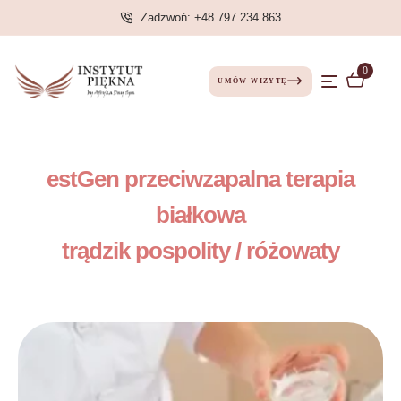
Zadzwoń: +48 797 234 863
0
UMÓW WIZYTĘ
estGen przeciwzapalna terapia
białkowa
trądzik pospolity / różowaty